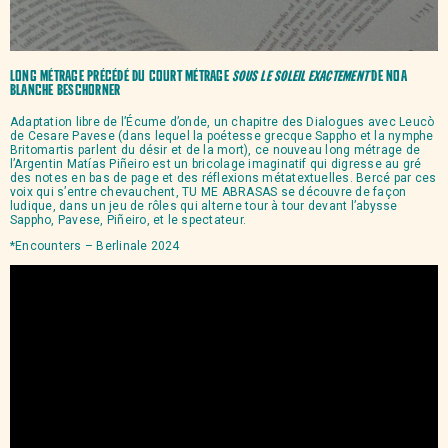
Long métrage précédé du court métrage
SOUS LE SOLEIL EXACTEMENT
de Noa
Blanche Beschorner
Adaptation libre de l’Écume d’onde, un chapitre des Dialogues avec Leucò
de Cesare Pavese (dans lequel la poétesse grecque Sappho et la nymphe
Britomartis parlent du désir et de la mort), ce nouveau long métrage de
l’Argentin Matías Piñeiro est un bricolage imaginatif qui digresse au gré
des notes en bas de page et des réflexions métatextuelles. Bercé par ces
voix qui s’entre chevauchent, TU ME ABRASAS se découvre de façon
ludique, dans un jeu de rôles qui alterne tour à tour devant l’abysse
Sappho, Pavese, Piñeiro, et le spectateur.
*Encounters – Berlinale 2024