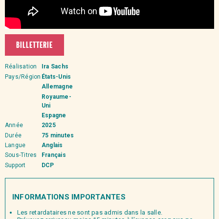
BILLETTERIE
Réalisation
Ira Sachs
Pays/Région
États-Unis
Allemagne
Royaume-
Uni
Espagne
Année
2025
Durée
75 minutes
Langue
Anglais
Sous-Titres
Français
Support
DCP
INFORMATIONS IMPORTANTES
Les retardataires ne sont pas admis dans la salle.