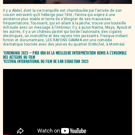
Il y a Abdel, dont la vie tranquille est chamboulée par l’arrivée de son
cousin extraverti qu’il héberge pour l’été ; Fatima qui aspire à une
existence plus stable et tente de s’éloigner de ses mauvaises
fréquentations; Toussaint, qui en allant à la pêche, trouve une bouteille
échouée avec un message à l’intérieur. Il y a aussi Naïma, Maya, Ayoub et
les autres, il y a un château pastel qui borde l’autoroute, des cigales
électriques, un monolithe et des rayons très puissants. Fresque mêlant
fiction et documentaire, LES RAYONS GAMMA est une comédie
dramatique tournée avec des jeunes du quartier St-Michel, à Montréal.
*Cinemania 2023 – Prix UDA de la meilleure interprétation remis à l’ensemble
des acteurs du film
*Festival international du film de San Sebastian 2023