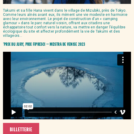
Takumi et sa fille Hana vivent dans le village de Mizubiki, près de Tokyo.
Comme leurs aînés avant eux, ils mènent une vie modeste en harmonie
avec leur environnement. Le projet de construction d’un « camping
glamour » dans le parc naturel voisin, offrant aux citadins une
échappatoire tout confort vers la nature, va mettre en danger l’équilibre
écologique du site et affecter profondément la vie de Takumi et des
villageois…
*Prix du jury, prix FIPRESCI – Mostra de Venise 2023
BILLETTERIE