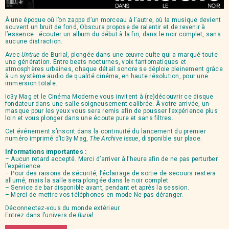
À une époque où l’on zappe d’un morceau à l’autre, où la musique devient
souvent un bruit de fond, Obscura propose de ralentir et de revenir à
l’essence : écouter un album du début à la fin, dans le noir complet, sans
aucune distraction.
Avec
Untrue
de Burial, plongée dans une œuvre culte qui a marqué toute
une génération. Entre beats nocturnes, voix fantomatiques et
atmosphères urbaines, chaque détail sonore se déploie pleinement grâce
à un système audio de qualité cinéma, en haute résolution, pour une
immersion totale.
Ic3y Mag et le Cinéma Moderne vous invitent à (re)découvrir ce disque
fondateur dans une salle soigneusement calibrée. À votre arrivée, un
masque pour les yeux vous sera remis afin de pousser l’expérience plus
loin et vous plonger dans une écoute pure et sans filtres.
Cet événement s’inscrit dans la continuité du lancement du premier
numéro imprimé d’Ic3y Mag,
The Archive Issue
, disponible sur place.
Informations importantes :
– Aucun retard accepté. Merci d’arriver à l’heure afin de ne pas perturber
l’expérience.
– Pour des raisons de sécurité, l’éclairage de sortie de secours restera
allumé, mais la salle sera plongée dans le noir complet.
– Service de bar disponible avant, pendant et après la session.
– Merci de mettre vos téléphones en mode Ne pas déranger.
Déconnectez-vous du monde extérieur.
Entrez dans l’univers de
Burial.