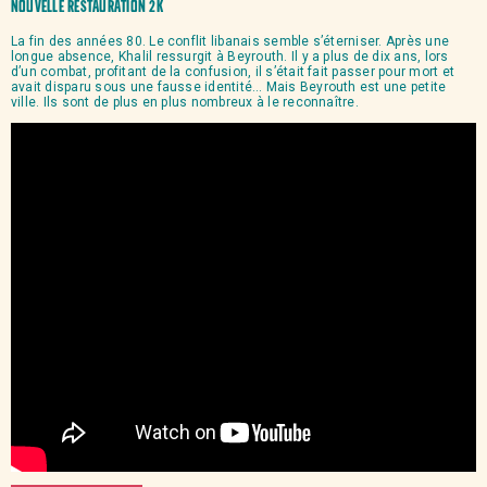
Nouvelle restauration 2K
La fin des années 80. Le conflit libanais semble s’éterniser. Après une
longue absence, Khalil ressurgit à Beyrouth. Il y a plus de dix ans, lors
d’un combat, profitant de la confusion, il s’était fait passer pour mort et
avait disparu sous une fausse identité… Mais Beyrouth est une petite
ville. Ils sont de plus en plus nombreux à le reconnaître.