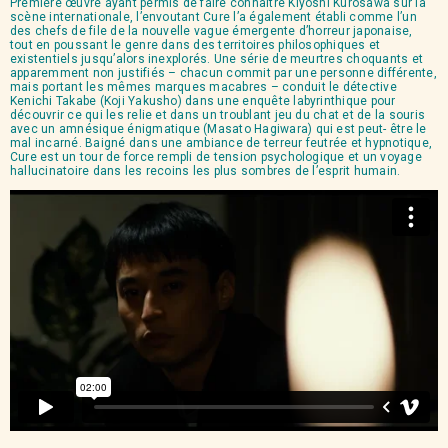
Première œuvre ayant permis de faire connaître Kiyoshi Kurosawa sur la
scène internationale, l’envoutant Cure l’a également établi comme l’un
des chefs de file de la nouvelle vague émergente d’horreur japonaise,
tout en poussant le genre dans des territoires philosophiques et
existentiels jusqu’alors inexplorés. Une série de meurtres choquants et
apparemment non justifiés – chacun commit par une personne différente,
mais portant les mêmes marques macabres – conduit le détective
Kenichi Takabe (Koji Yakusho) dans une enquête labyrinthique pour
découvrir ce qui les relie et dans un troublant jeu du chat et de la souris
avec un amnésique énigmatique (Masato Hagiwara) qui est peut- être le
mal incarné. Baigné dans une ambiance de terreur feutrée et hypnotique,
Cure est un tour de force rempli de tension psychologique et un voyage
hallucinatoire dans les recoins les plus sombres de l’esprit humain.